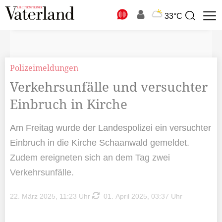
N
33°C
Suchbegriff
zur
Suche
Polizeimeldungen
Verkehrsunfälle und versuchter
Einbruch in Kirche
Am Freitag wurde der Landespolizei ein versuchter
Einbruch in die Kirche Schaanwald gemeldet.
Zudem ereigneten sich an dem Tag zwei
Verkehrsunfälle.
22. März 2025, 11:23 Uhr
01. April 2025, 03:37 Uhr