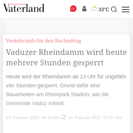
N
33°C
Suchbegriff
zur
Suche
Verkehrsinfo für den Nachmittag
Vaduzer Rheindamm wird heute
mehrere Stunden gesperrt
Heute wird der Rheindamm ab 13 Uhr für ungefähr
vier Stunden gesperrt. Grund dafür sind
Bauarbeiten am Rheinpark Stadion, wie die
Gemeinde Vaduz mitteilt.
03. Februar 2025, 06:24 Uhr
13. Februar 2025, 03:37 Uhr