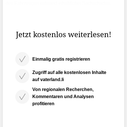
den Fahrzeugen entstand erheblicher Sachschaden.
Später am Nachmittag kam es erneut zu einem
Zusammenstoss. Eine Autolenkerin fuhr gegen 15:20 Uhr
von der ...
Jetzt kostenlos weiterlesen!
Einmalig gratis registrieren
Zugriff auf alle kostenlosen Inhalte
auf vaterland.li
Von regionalen Recherchen,
Kommentaren und Analysen
profitieren