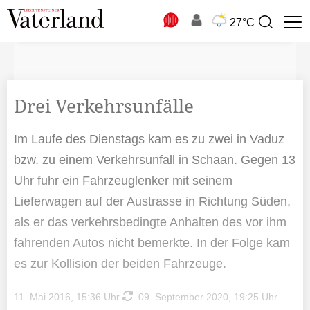
N
27°C
Suchbegriff
zur
Suche
Drei Verkehrsunfälle
Im Laufe des Dienstags kam es zu zwei in Vaduz
bzw. zu einem Verkehrsunfall in Schaan. Gegen 13
Uhr fuhr ein Fahrzeuglenker mit seinem
Lieferwagen auf der Austrasse in Richtung Süden,
als er das verkehrsbedingte Anhalten des vor ihm
fahrenden Autos nicht bemerkte. In der Folge kam
es zur Kollision der beiden Fahrzeuge.
11. Mai 2016, 15:36 Uhr
09. September 2020, 19:25 Uhr