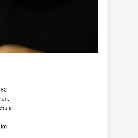
382
len,
chule
 im