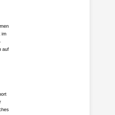
hmen
t im
-
n auf
port
r
lches