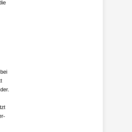
die
 bei
t
der.
tzt
r-