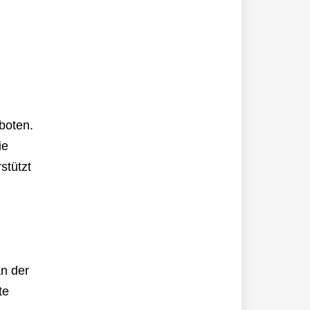
boten.
ie
stützt
n der
te