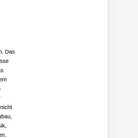
n. Das
asse
as
sem
e
r
nicht
ubau,
ik,
en.