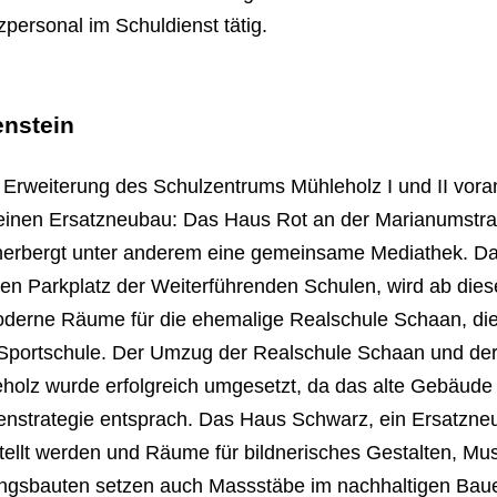
personal im Schuldienst tätig.
enstein
e Erweiterung des Schulzentrums Mühleholz I und II vora
 einen Ersatzneubau: Das Haus Rot an der Marianumstr
erbergt unter anderem eine gemeinsame Mediathek. D
en Parkplatz der Weiterführenden Schulen, wird ab die
moderne Räume für die ehemalige Realschule Schaan, di
 Sportschule. Der Umzug der Realschule Schaan und de
eholz wurde erfolgreich umgesetzt, da das alte Gebäude 
nstrategie entsprach. Das Haus Schwarz, ein Ersatzne
stellt werden und Räume für bildnerisches Gestalten, Mus
ungsbauten setzen auch Massstäbe im nachhaltigen Bau