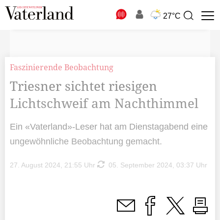
N
27°C
Suchbegriff
zur
Suche
Faszinierende Beobachtung
Triesner sichtet riesigen
Lichtschweif am Nachthimmel
Ein «Vaterland»-Leser hat am Dienstagabend eine
ungewöhnliche Beobachtung gemacht.
27. August 2024, 21:55 Uhr
05. September 2024, 03:37 Uhr