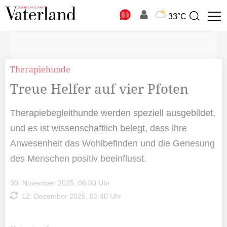
N
33°C
Suchbegriff
zur
Suche
Therapiehunde
Treue Helfer auf vier Pfoten
Therapiebegleithunde werden speziell ausgebildet,
und es ist wissenschaftlich belegt, dass ihre
Anwesenheit das Wohlbefinden und die Genesung
des Menschen positiv beeinflusst.
30. November 2025, 06:00 Uhr
12. Dezember 2025, 03:40 Uhr