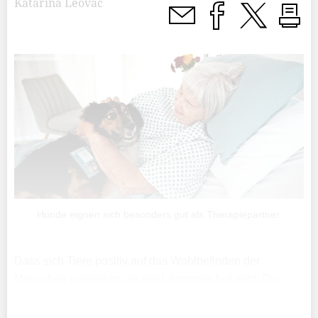
Katarina Leovac
Hunde eignen sich besonders gut als Therapiepartner.
Dass sich Tiere positiv auf das Wohlbefinden der
Menschen auswirken, ist seit Längerem bekannt. Die
Idee, Tiere bei der Behandlung von Personen mit
unterschiedlichen Erkrankungen einzusetzen, hat