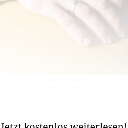
ran, wie wichtig es ist, über Suizidgedanken zu sprechen und Tabus z
n suicide» steht 2025 im Zeichen von Zuhören, Hinschauen und Hoffnu
heuer unter dem Motto «changing the narrative on suicide
irksame Form der Prävention.
Jetzt kostenlos weiterlesen!