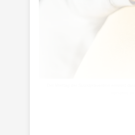
Der Welttag der Suizidprävention erinnert da
narrative o
Der Welttag der Suizidprävention steht 
Suizidgedanken zu sprechen, ist eine w