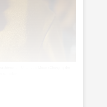
u durchbrechen. Unter dem Motto «Changing the
ng schenken.
». Er soll verdeutlichen: Über