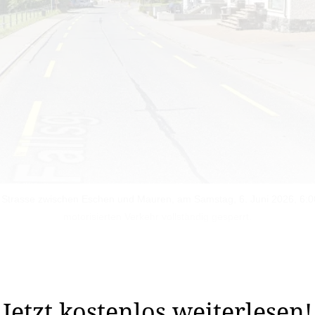
Strasse zwischen Eschen und Mauren, am Samstag, 6. Juni 2026, 6:00 
motorisierten Verkehr vollständig gesperrt.
schen sowie die beteiligten Werkeigentümer erneuern de
Eschen.
Jetzt kostenlos weiterlesen!