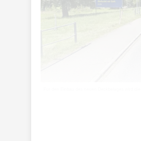
Für den Einbau des neuen Deckbelages wird die 
Das Land Liechtenstein, die Gemeinde E
Werkleitungen im Bereich Kohlplatz in 