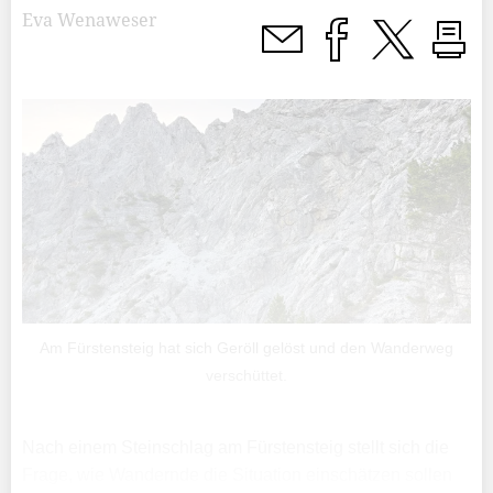
Eva Wenaweser
Am Fürstensteig hat sich Geröll gelöst und den Wanderweg
verschüttet.
Nach einem Steinschlag am Fürstensteig stellt sich die
Frage, wie Wandernde die Situation einschätzen sollen