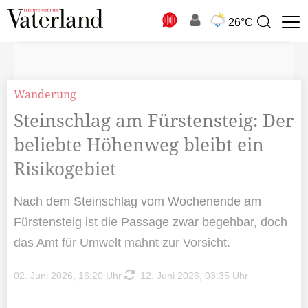
N
26°C
Suchbegriff
zur
Suche
Wanderung
Steinschlag am Fürstensteig: Der
beliebte Höhenweg bleibt ein
Risikogebiet
Nach dem Steinschlag vom Wochenende am
Fürstensteig ist die Passage zwar begehbar, doch
das Amt für Umwelt mahnt zur Vorsicht.
02. Juni 2026, 16:20 Uhr
12. Juni 2026, 03:35 Uhr