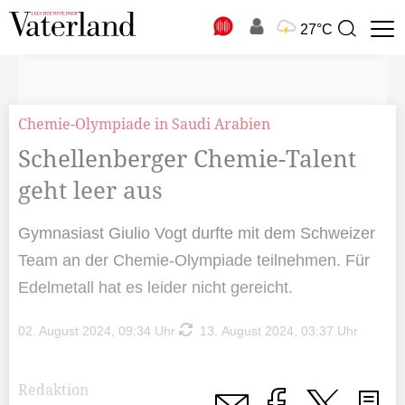
N
27°C
Suchbegriff
zur
Suche
Chemie-Olympiade in Saudi Arabien
Schellenberger Chemie-Talent
geht leer aus
Gymnasiast Giulio Vogt durfte mit dem Schweizer
Team an der Chemie-Olympiade teilnehmen. Für
Edelmetall hat es leider nicht gereicht.
02. August 2024, 09:34 Uhr
13. August 2024, 03:37 Uhr
Redaktion