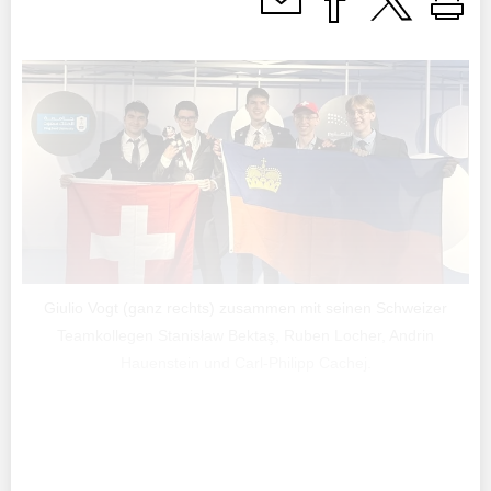
Giulio Vogt (ganz rechts) zusammen mit seinen Schweizer
Teamkollegen Stanisław Bektaş, Ruben Locher, Andrin
Hauenstein und Carl-Philipp Cachej.
Es ist schon eine grosse Leistung, es überhaupt an die
Chemie-Olympiade zu schaffen. Dort messen sich die
klügsten Köpfe der Welt.