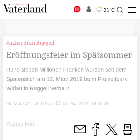
N
31°C
Suchbegriff
zur
Suche
#näherdran Ruggell
Eröffnungsfeier im Spätsommer
Rund sieben Millionen Franken wurden seit dem
Spatenstich am 12. März 2019 beim Freizeitpark
Widau in Ruggell verbaut.
06. Mai 2021, 06:00 Uhr
06. Mai 2021, 14:18 Uhr
Philipp Kolb