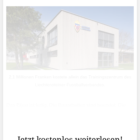
2,1 Millionen Franken kostete allein das Trainingszentrum des
Liechtensteiner Fussballverbandes.
Das Bijou ist fertig. Die Bauarbeiten sind beendet. Die
Sportanlage Widau erstrahlt seit Längerem im neuen
Glanz und hat neue Spielfelder erhalten, welche anders
angeordnet worden sind als früher.
Jetzt kostenlos weiterlesen!