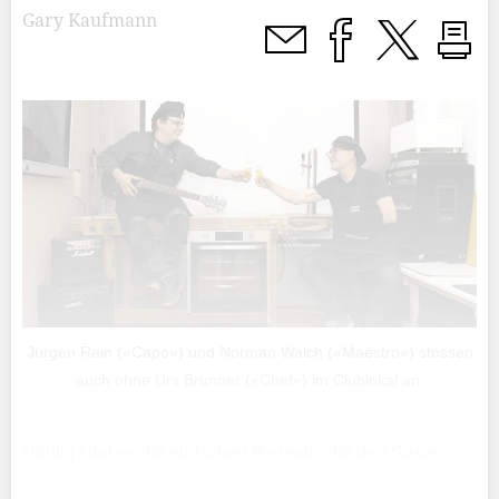
Gary Kaufmann
Jürgen Rein («Capo») und Norman Walch («Maestro») stossen
auch ohne Urs Brunner («Chef») im Clublokal an.
Häufig sind es die einfachen Rezepte, die den Gästen
munden. Die Zutaten des Kochclubs Herraguat lauten: