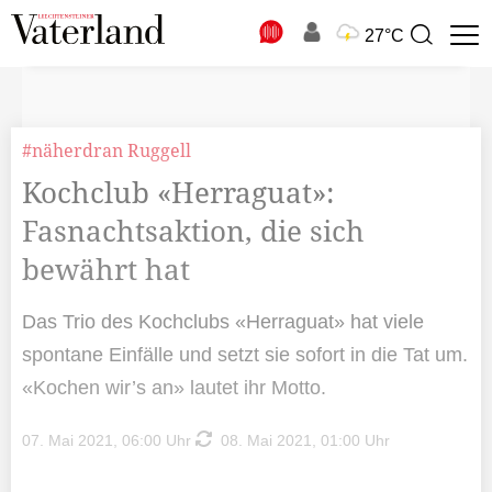
N
27°C
Suchbegriff
zur
Suche
#näherdran Ruggell
Kochclub «Herraguat»:
Fasnachtsaktion, die sich
bewährt hat
Das Trio des Kochclubs «Herraguat» hat viele
spontane Einfälle und setzt sie sofort in die Tat um.
«Kochen wir’s an» lautet ihr Motto.
07. Mai 2021, 06:00 Uhr
08. Mai 2021, 01:00 Uhr