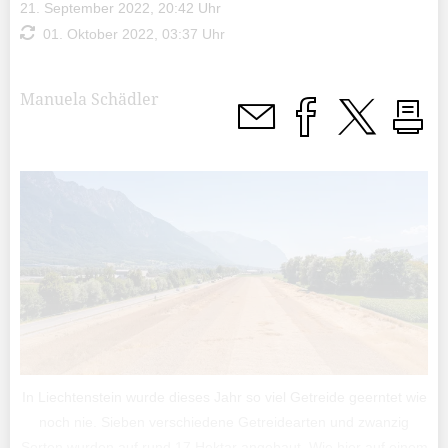
21. September 2022, 20:42 Uhr
01. Oktober 2022, 03:37 Uhr
Manuela Schädler
In Liechtenstein wurde dieses Jahr so viel Getreide geerntet wie
noch nie. Sieben verschiedene Getreidearten und zwanzig
Sorten wurden auf rund 17 Hektar angebaut. Wie hier auf einem