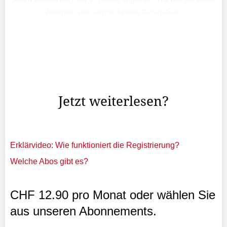
Ackerfeld vom Partnerbetrieb Georg Frick.
Unsere Ernährung hat grossen Einfluss auf unser Klima
und unsere Umwelt. Auf was achten Sie bei Ihrer
Ernährung?Flurina Seger: Ich achte darauf, dass ich
sowohl saisonal als auch regional einkaufe.
Jetzt weiterlesen?
Erklärvideo: Wie funktioniert die Registrierung?
Welche Abos gibt es?
CHF 12.90 pro Monat oder wählen Sie
aus unseren Abonnements.