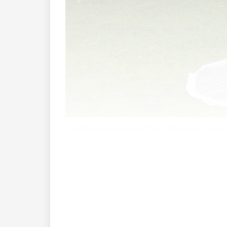
Das Brautpaat mit ihren Eltern Prinzessin Tatjana
Am Samstag, 6. Juni fand in der Pfarrki
Marie Wilczek statt.