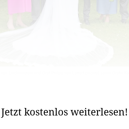
 von Liechtenstein und Graf Philipp von Lattorf (rechts) sowie Gräfin 
rche von Stockerau (Niederösterreich) die kirchliche Tra
Jetzt kostenlos weiterlesen!