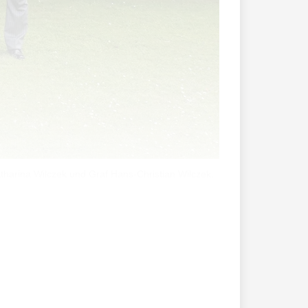
Katharina Wilczek und Graf Hans-Christian Wilczek.
uung von Lukas von Lattorf und Gräfin