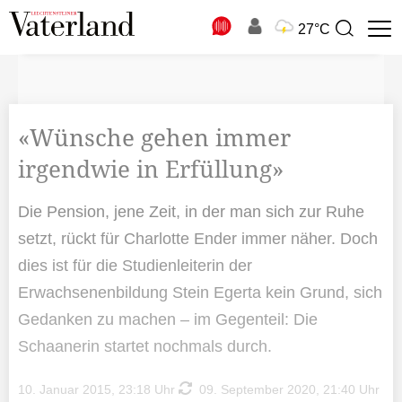
N
27°C
Suchbegriff
zur
Suche
«Wünsche gehen immer
irgendwie in Erfüllung»
Die Pension, jene Zeit, in der man sich zur Ruhe
setzt, rückt für Charlotte Ender immer näher. Doch
dies ist für die Studienleiterin der
Erwachsenenbildung Stein Egerta kein Grund, sich
Gedanken zu machen – im Gegenteil: Die
Schaanerin startet nochmals durch.
10. Januar 2015, 23:18 Uhr
09. September 2020, 21:40 Uhr