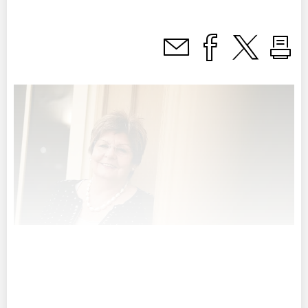
Mit dem neuen Jahr startete für Charlotte Ender ein ganz
besonderes – es ist das letzte Jahr vor ihrer
Pensionierung.