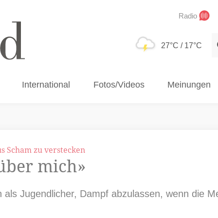
Radio
S
27°C
/ 17°C
International
Fotos/Videos
Meinungen
us Scham zu verstecken
 über mich»
als Jugendlicher, Dampf abzulassen, wenn die Me