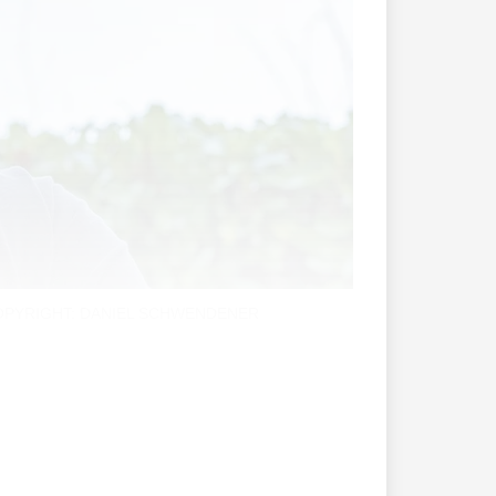
 & COPYRIGHT: DANIEL SCHWENDENER
reppe im Stiegenhaus und lösen mit