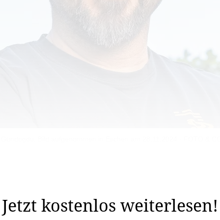
hmet Gündogdu, Bild aufgenommen in Eschen am 28.11.2024 - FOTO
eschmückt. Wichtel in rot-weissem Gewand ­zieren die T
eln beim Betrachter aus. Mehmet Gündogdu ...
Jetzt kostenlos weiterlesen!