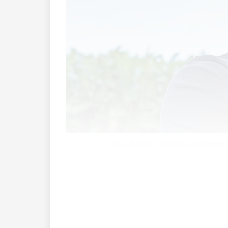
Liewo Portrait mit Kickboxer Me
Das Haus in Eschen ist weihnachtlich g
ihren lustigen Gesichtern ein Schmunz