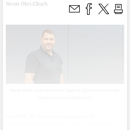
Nicole Öhri-Elkuch
Martin Wirth sorgt mit seinem Team für Sicherheit hinter den
Kulissen von Veranstaltungen.
Herr Wirth, die Sicherheitsmassnahmen für
Veranstaltungen oder belebte Plätze mussten durch