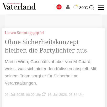
N
30°C
Suchbegriff
zur
Suche
Liewo Sonntagsgipfel
Ohne Sicherheitskonzept
bleiben die Partylichter aus
Martin Wirth, Geschäftsinhaber von M-Guard,
weiss, was sich hinter den Kulissen abspielt. Mit
seinem Team sorgt er für Sicherheit an
Veranstaltungen.
06. Juli 2025, 06:00 Uhr
16. Juli 2026, 03:34 Uhr