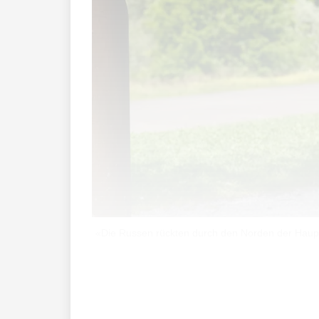
«Die Russen rückten durch den Norden der Hauptst
Am 24. Februar 2022 wurde die Ukraine 