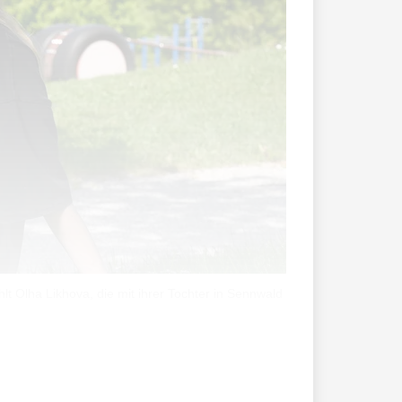
t Olha Likhova, die mit ihrer Tochter in Sennwald
n Tag in Kiew?Olha Likhova: Bei der