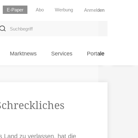
E-Paper
Abo
Werbung
Anmelden
uchbegriff
Marktnews
Services
Portale
Schreckliches
s Land zu verlassen, hat die