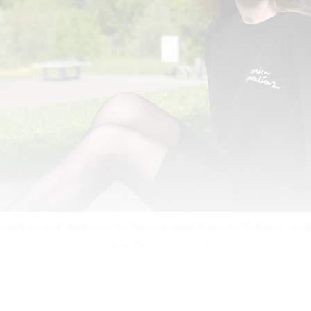
adt vor und überfuhren mit Panzern sogar Autos mit Zivilisten», erzähl
eine neue Heimat gefunden hat.
von einem Aggressor überfallen. Wie erlebten Sie diese