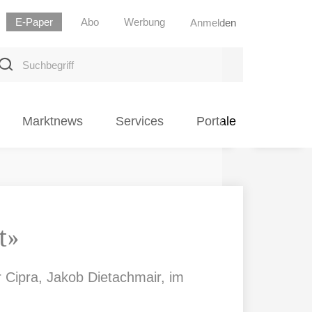
E-Paper
Abo
Werbung
Anmelden
uchbegriff
Marktnews
Services
Portale
t»
r Cipra, Jakob Dietachmair, im