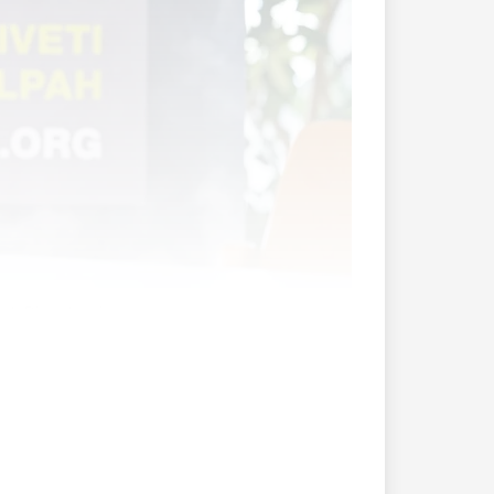
kob Dietachmair.
uptsitz in Schaan.