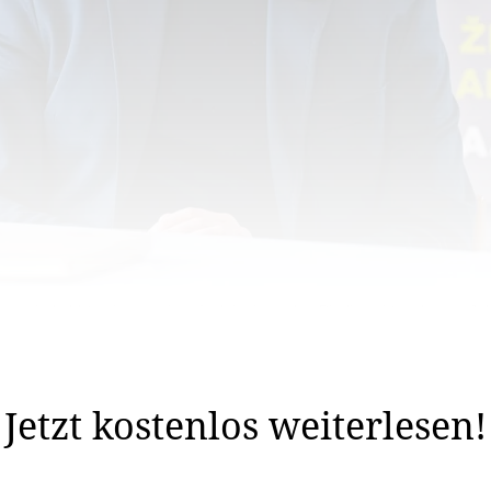
en sind abhängig von einer funktionierenden Biodiversität», betont Ja
es Jahres Geschäftsleiter der Cipra International mit Ha
Jetzt kostenlos weiterlesen!