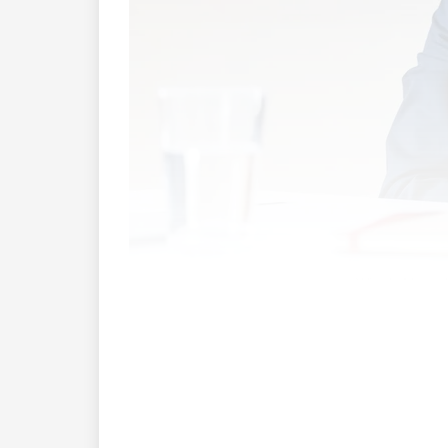
«Wir als Mensch
Herr Dietachmair, Sie sind seit Beginn d