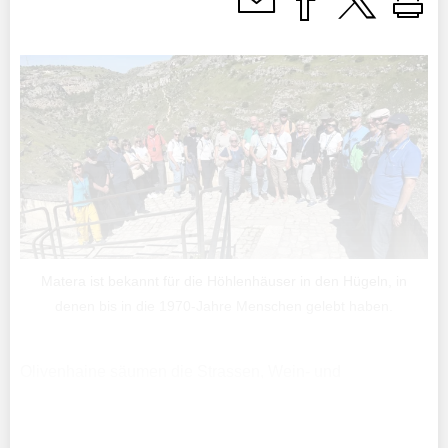
Matera ist bekannt für die Höhlenhäuser in den Hügeln, in
denen bis in die 1970-Jahre Menschen gelebt haben.
Olivenhaine säumen die Strassen, Wein- und
Tafeltrauben gedeihen, Felder mit Artischocken oder
Honigmelonen ziehen vorbei, und bald steht die
Kirschernte an.