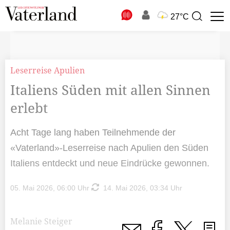
N
27°C
Suchbegriff
zur
Suche
Leserreise Apulien
Italiens Süden mit allen Sinnen
erlebt
Acht Tage lang haben Teilnehmende der
«Vaterland»-Leserreise nach Apulien den Süden
Italiens entdeckt und neue Eindrücke gewonnen.
05. Mai 2026, 06:00 Uhr
14. Mai 2026, 03:34 Uhr
Melanie Steiger