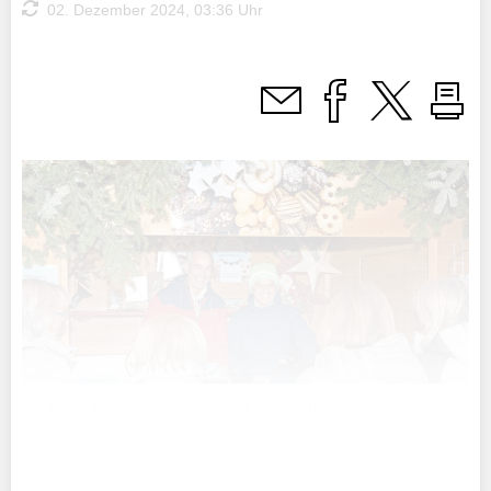
02. Dezember 2024, 03:36 Uhr
Mario Heeb war mit seiner «Krömliwerkstatt» ebenfalls in
Nendeln vertreten.