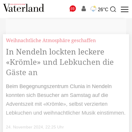
N
26°C
Suchbegriff
zur
Suche
Weihnachtliche Atmosphäre geschaffen
In Nendeln lockten leckere
«Krömle» und Lebkuchen die
Gäste an
Beim Begegnungszentrum Clunia in Nendeln
konnten sich Besucher am Samstag auf die
Adventszeit mit «Krömle», selbst verzierten
Lebkuchen und weihnachtlicher Musik einstimmen.
24. November 2024, 22:25 Uhr