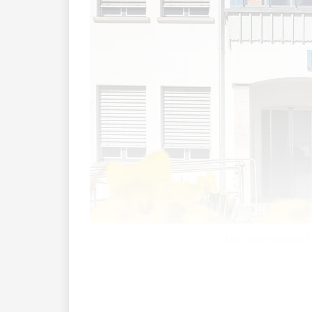
Der Gemeinderat Sc
«Die Gemeinde Schaan hat in den verga
kontinuierlich zu verbessern und auszu