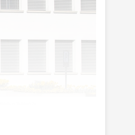
otels in Schaan zu.
e touristische Infrastruktur