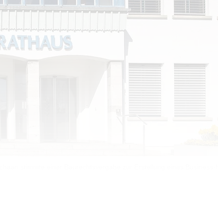
haan stimmte einer Baurechtsvergabe zur Erstellung eines Business-H
ngenen Jahren starke Anstrengungen unternommen, um di
bauen», sagt Gemeindevorsteher Daniel Hilti.