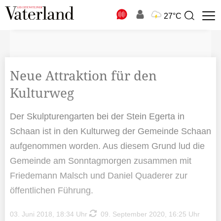
N
27°C
Suchbegriff
zur
Suche
Neue Attraktion für den
Kulturweg
Der Skulpturengarten bei der Stein Egerta in
Schaan ist in den Kulturweg der Gemeinde Schaan
aufgenommen worden. Aus diesem Grund lud die
Gemeinde am Sonntagmorgen zusammen mit
Friedemann Malsch und Daniel Quaderer zur
öffentlichen Führung.
03. Juni 2018, 18:34 Uhr
09. September 2020, 16:25 Uhr