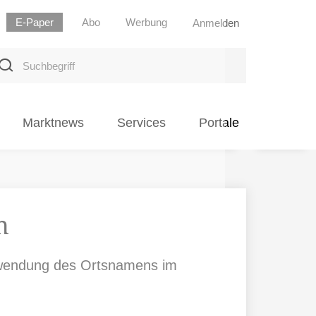
E-Paper
Abo
Werbung
Anmelden
uchbegriff
Marktnews
Services
Portale
n
erwendung des Ortsnamens im