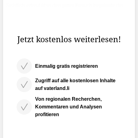
Sichtlich erfreut über den guten Besuch begrüsste der
Cheforganisator nicht nur die Gäste, sondern auch
diejenigen, die im Hintergrund die Arbeit geleistet haben,
wie den Gourmet-Club Schaan, der für das gute Essen ...
Jetzt kostenlos weiterlesen!
Einmalig gratis registrieren
Zugriff auf alle kostenlosen Inhalte
auf vaterland.li
Von regionalen Recherchen,
Kommentaren und Analysen
profitieren