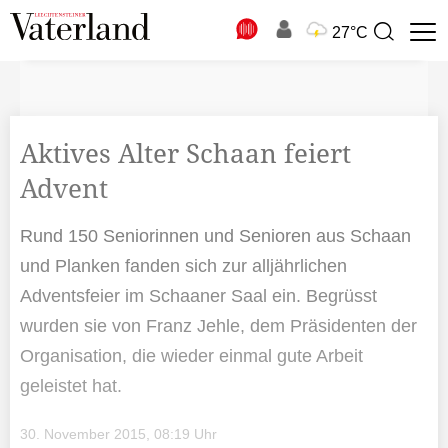
N
27°C
Suchbegriff
zur
Suche
Aktives Alter Schaan feiert
Advent
Rund 150 Seniorinnen und Senioren aus Schaan
und Planken fanden sich zur alljährlichen
Adventsfeier im Schaaner Saal ein. Begrüsst
wurden sie von Franz Jehle, dem Präsidenten der
Organisation, die wieder einmal gute Arbeit
geleistet hat.
30. November 2015, 08:19 Uhr