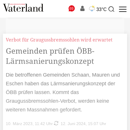
N
33°C
Suchbegriff
zur
Suche
Verbot für Graugussbremssohlen wird erwartet
Gemeinden prüfen ÖBB-
Lärmsanierungskonzept
Die betroffenen Gemeinden Schaan, Mauren und
Eschen haben das Lärmsanierungskonzept der
ÖBB prüfen lassen. Kommt das
Graugussbremssohlen-Verbot, werden keine
weiteren Massnahmen gefordert.
10. März 2023, 11:42 Uhr
12. Juni 2024, 15:07 Uhr