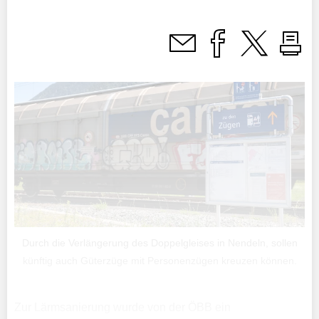
Durch die Verlängerung des Doppelgleises in Nendeln, sollen
künftig auch Güterzüge mit Personenzügen kreuzen können.
Zur Lärmsanierung wurde von der ÖBB ein