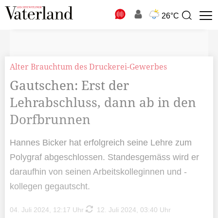
N
26°C
Suchbegriff
zur
Suche
Alter Brauchtum des Druckerei-Gewerbes
Gautschen: Erst der
Lehrabschluss, dann ab in den
Dorfbrunnen
Hannes Bicker hat erfolgreich seine Lehre zum
Polygraf abgeschlossen. Standesgemäss wird er
daraufhin von seinen Arbeitskolleginnen und -
kollegen gegautscht.
04. Juli 2024, 12:17 Uhr
12. Juli 2024, 03:40 Uhr