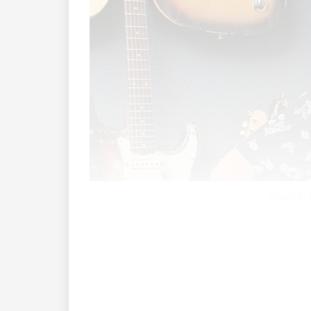
Fredy Kol
Alles begann im Jahr 1973, als Fredy Ko
(heute Coop Center) zu radeln und die n