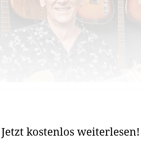
ler feierte seinen 60. Geburtstag mit Überraschungsgästen aus Grossb
ller sieben Jahre alt war. Von seinem Bruder erhielt er 
eue Single «Caroline» von der ...
Jetzt kostenlos weiterlesen!