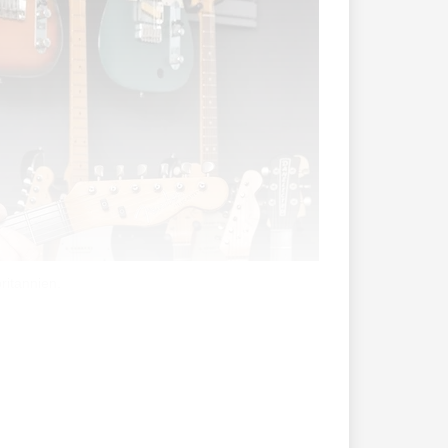
ritannien.
den Auftrag, mit nach Haag in die Waro