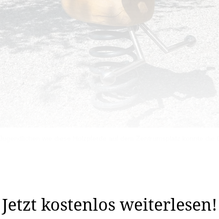
 Jugendlichen wie diese Holzpferde auf dem Zentrumsplatz konnte die
 kinderfreundlich? Zur Beantwortung dieser Frage befr
ht und veranstaltete letzten April einen ...
Jetzt kostenlos weiterlesen!