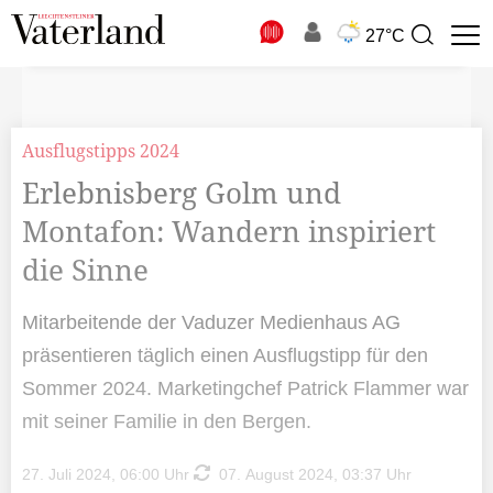
N
27°C
Suchbegriff
zur
Suche
Ausflugstipps 2024
Erlebnisberg Golm und
Montafon: Wandern inspiriert
die Sinne
Mitarbeitende der Vaduzer Medienhaus AG
präsentieren täglich einen Ausflugstipp für den
Sommer 2024. Marketingchef Patrick Flammer war
mit seiner Familie in den Bergen.
27. Juli 2024, 06:00 Uhr
07. August 2024, 03:37 Uhr