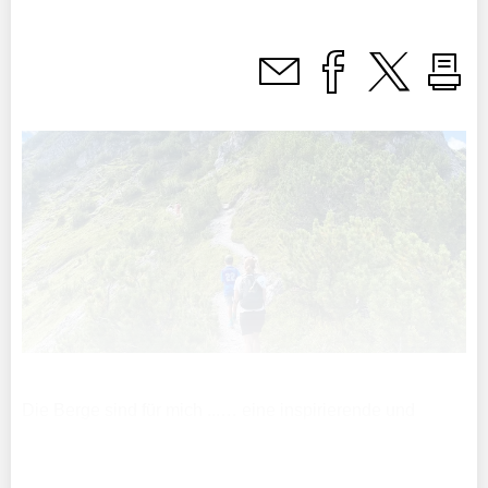
Die Berge sind für mich ...… eine inspirierende und
erholungsaktive Ausflugsidee, perfekt zum Abschalten,
Auftanken und einfach geniessen.Gut zu wissen: Golm ist