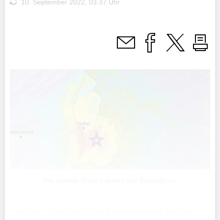
10. September 2022, 03:37 Uhr
Der violette Stern markiert das Epizentrum.
Laut dem Schweizerischen Erdbebendienst der ETH