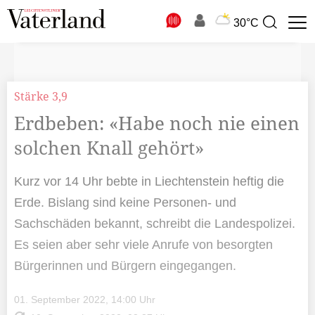
N
30°C
Suchbegriff
zur
Suche
Stärke 3,9
Erdbeben: «Habe noch nie einen
solchen Knall gehört»
Kurz vor 14 Uhr bebte in Liechtenstein heftig die
Erde. Bislang sind keine Personen- und
Sachschäden bekannt, schreibt die Landespolizei.
Es seien aber sehr viele Anrufe von besorgten
Bürgerinnen und Bürgern eingegangen.
01. September 2022, 14:00 Uhr