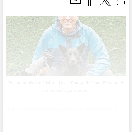
Seit mehr als zwölf Jahren ist die Fotografie fester Bestandteil
von Lukas Vogels Leben.
Wenn man sich dem Haus von Lukas Vogel nähert, wird
man von lautem Gebell begrüsst. Hundedame Lasca
wartet nämlich schon gespannt auf die Besucher und
wedelt fröhlich mit dem Schwanz.