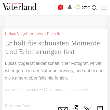
N
27°C
Suchbegriff
zur
Suche
Lukas Vogel im Liewo-Porträt
Er hält die schönsten Momente
und Erinnerungen fest
Lukas Vogel ist leidenschaftlicher Fotograf. Privat
ist er gerne in der Natur unterwegs, und dabei darf
die Kamera ebenfalls nie fehlen.
25. Mai 2025, 06:00 Uhr
06. Juni 2025, 03:37 Uhr
Katarina Leovac