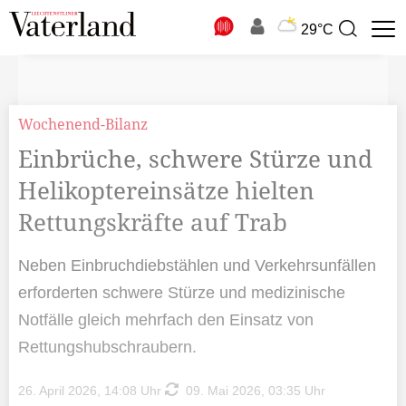
N
29°C
Suchbegriff
zur
Suche
Wochenend-Bilanz
Einbrüche, schwere Stürze und
Helikoptereinsätze hielten
Rettungskräfte auf Trab
Neben Einbruchdiebstählen und Verkehrsunfällen
erforderten schwere Stürze und medizinische
Notfälle gleich mehrfach den Einsatz von
Rettungshubschraubern.
26. April 2026, 14:08 Uhr
09. Mai 2026, 03:35 Uhr