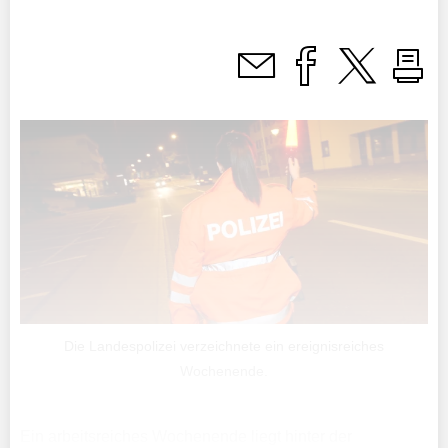
Die Landespolizei verzeichnete ein ereignisreiches
Wochenende.
Ein arbeitsreiches Wochenende liegt hinter der