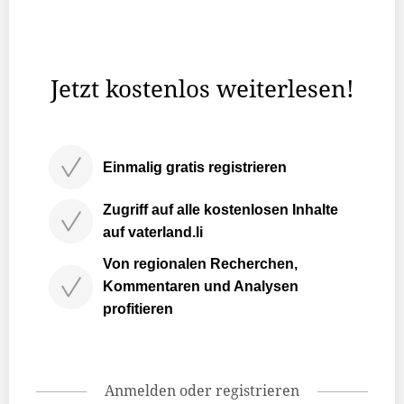
Landespolizei sowie weiteren Blaulichtorganisationen.
Bezüglich der im Vorfeld geplanten Events zieht die
Polizei jedoch ein positives Fazit: „Die angekündigten ...
Jetzt kostenlos weiterlesen!
Einmalig gratis registrieren
Zugriff auf alle kostenlosen Inhalte
auf vaterland.li
Von regionalen Recherchen,
Kommentaren und Analysen
profitieren
Anmelden oder registrieren