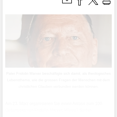
Pater Fridolin Marxer beschäftigte sich damit, als theologisches
Lebensthema, wie die grossen Fragen der Menschen mit dem
christlichen Glauben verbunden werden können.
Am 23. März organisieren Sie einen Anlass zum 100.
Geburtstag von Fridolin Marxer. Wieso? Stefan
Hirschlehner: Pater Fridolin Marxer hat zwischen 1970