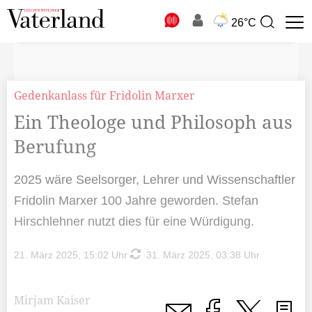
N
26°C
Suchbegriff
zur
Suche
Gedenkanlass für Fridolin Marxer
Ein Theologe und Philosoph aus
Berufung
2025 wäre Seelsorger, Lehrer und Wissenschaftler
Fridolin Marxer 100 Jahre geworden. Stefan
Hirschlehner nutzt dies für eine Würdigung.
21. März 2025, 15:02 Uhr
31. März 2025, 03:38 Uhr
Mirjam Kaiser