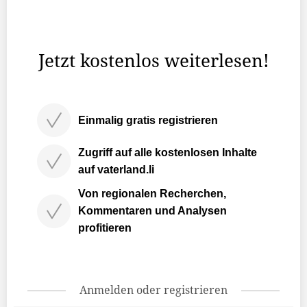
Monate Freiheit.Und jetzt: t minus 5‹t minus 5› steht für
die letzten Sekunden vor dem Start.Für den Moment, in
dem Planung zu Bewegung wird.In dem ...
Jetzt kostenlos weiterlesen!
Einmalig gratis registrieren
Zugriff auf alle kostenlosen Inhalte
auf vaterland.li
Von regionalen Recherchen,
Kommentaren und Analysen
profitieren
Anmelden oder registrieren