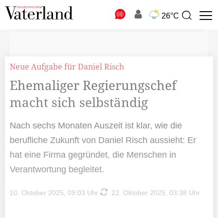
N
26°C
Suchbegriff
zur
Suche
Neue Aufgabe für Daniel Risch
Ehemaliger Regierungschef
macht sich selbständig
Nach sechs Monaten Auszeit ist klar, wie die
berufliche Zukunft von Daniel Risch aussieht: Er
hat eine Firma gegründet, die Menschen in
Verantwortung begleitet.
10. Oktober 2025, 09:03 Uhr
22. Oktober 2025, 03:38 Uhr