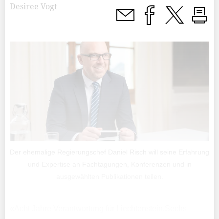
Desiree Vogt
Der ehemalige Regierungschef Daniel Risch will seine Erfahrung
und Expertise an Fachtagungen, Konferenzen und in
ausgewählten Publikationen teilen.
«Acht Jahre Verantwortung für Liechtenstein.Sechs