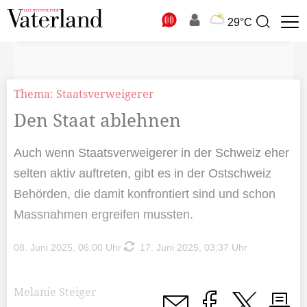
N
29°C
Suchbegriff
zur
Suche
Thema: Staatsverweigerer
Den Staat ablehnen
Auch wenn Staatsverweigerer in der Schweiz eher
selten aktiv auftreten, gibt es in der Ostschweiz
Behörden, die damit konfrontiert sind und schon
Massnahmen ergreifen mussten.
08. Juni 2025, 06:00 Uhr
17. Juni 2025, 03:37 Uhr
Melanie Steiger