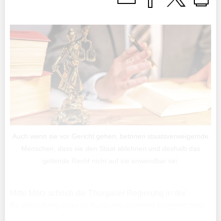
Auch wenn sie vor Gericht gehen, betonen staatsverweigernde
Menschen, dass sie den Staat ablehnen und deshalb das
geltende Recht nicht auf sie anwendbar sei.
Mitte März schrieb die Thurgauer Regierung in der
Beantwortung einer im Kantonsparlament eingereichten
Interpellation, dass Menschen, die die Autorität des