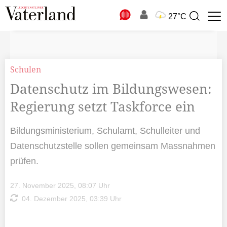
N
27°C
Suchbegriff
zur
Suche
Schulen
Datenschutz im Bildungswesen:
Regierung setzt Taskforce ein
Bildungsministerium, Schulamt, Schulleiter und
Datenschutzstelle sollen gemeinsam Massnahmen
prüfen.
27. November 2025, 08:07 Uhr
04. Dezember 2025, 03:39 Uhr