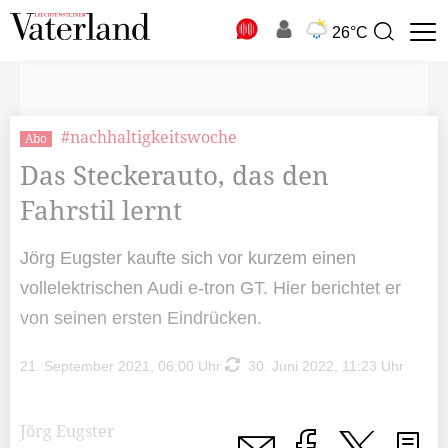
N
26°C
Suchbegriff
zur
Suche
#nachhaltigkeitswoche
Abo
Das Steckerauto, das den
Fahrstil lernt
Jörg Eugster kaufte sich vor kurzem einen
vollelektrischen Audi e-tron GT. Hier berichtet er
von seinen ersten Eindrücken.
21. September 2021, 06:00 Uhr
30. Juni 2022, 11:23 Uhr
Jörg Eugster