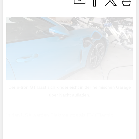
Der e-tron GT lässt sich kinderleicht in der heimischen Garage
über Nacht aufladen.
In den USA werden Elektroautos als EV (Electric
Vehicles) und hierzulande neuerdings als Steckerautos
bezeichnet. Seit dem 19. Juli dieses Jahres fahre ich
mein neues Auto, das vollelektrisch ist.