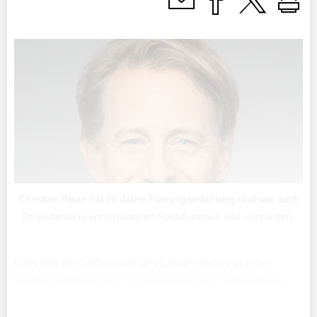
Christian Reize hat 20 Jahre Führungserfahrung und war auch
Projektleiter in verschiedenen Spitalfusionen und -umbauten.
Dies teilt der Stiftungsrat des Landesspitals in einer
Medienmitteilung mit. Die Besetzung der Spitalleitung
wurde notwendig, nachdem Sandra Copeland das
Landesspitals aufgrund der anhaltenden Kritik betreffend