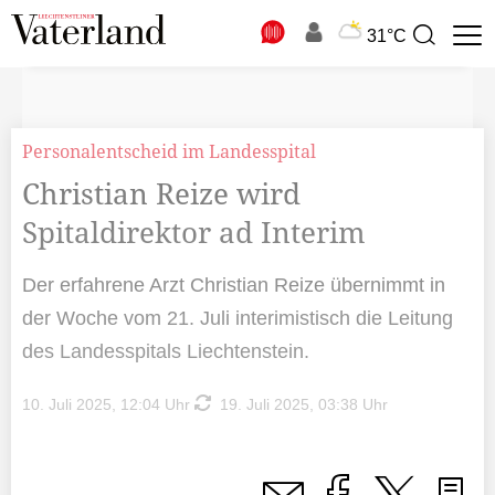
N
31°C
Suchbegriff
zur
Suche
Personalentscheid im Landesspital
Christian Reize wird
Spitaldirektor ad Interim
Der erfahrene Arzt Christian Reize übernimmt in
der Woche vom 21. Juli interimistisch die Leitung
des Landesspitals Liechtenstein.
10. Juli 2025, 12:04 Uhr
19. Juli 2025, 03:38 Uhr