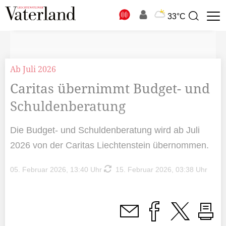
N
33°C
Suchbegriff
zur
Suche
Ab Juli 2026
Caritas übernimmt Budget- und
Schuldenberatung
Die Budget- und Schuldenberatung wird ab Juli
2026 von der Caritas Liechtenstein übernommen.
05. Februar 2026, 13:40 Uhr
15. Februar 2026, 03:38 Uhr