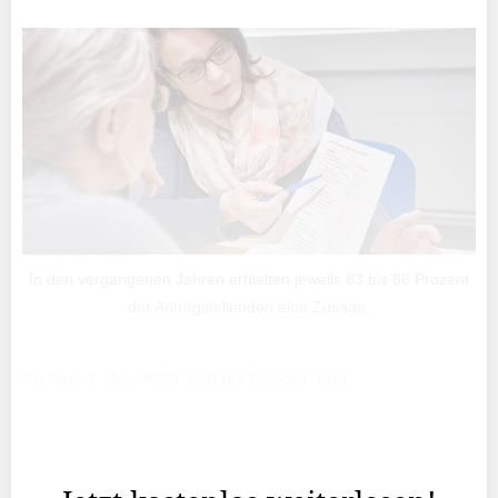
In den vergangenen Jahren erhielten jeweils 83 bis 86 Prozent
der Antragstellenden eine Zusage.
Ab dem 1. Juli 2026 wird die Budget- und
Schuldenberatung im Fürstentum Liechtenstein neu von
der Caritas Liechtenstein durchgeführt. Das schreibt die
Regierung in einer Mitteilung.