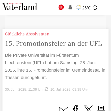
N
26°C
Suchbegriff
zur
Suche
Glückliche Absolventen
15. Promotionsfeier an der UFL
Die Private Universität im Fürstentum
Liechtenstein (UFL) hat am Samstag, 28. Juni
2025, ihre 15. Promotionsfeier im Gemeindesaal in
Triesen durchgeführt.
30. Juni 2025, 11:36 Uhr
10. Juli 2025, 03:38 Uhr