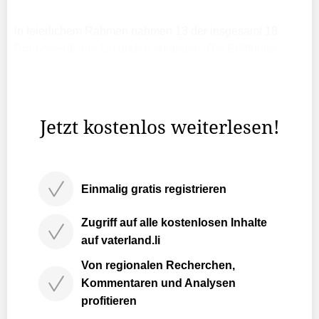
In feierlichem Rahmen nahmen 13 der insgesamt 18
Promovendi ihre Urkunden entgegen. Die Eröffnung
gestaltete Rektorin Dr. Barbara Gant, die die Bedeutung
freier Wissenschaft betonte.Forschung, brauche
Freiraum, ...
Jetzt kostenlos weiterlesen!
Einmalig gratis registrieren
Zugriff auf alle kostenlosen Inhalte
auf vaterland.li
Von regionalen Recherchen,
Kommentaren und Analysen
profitieren