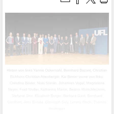
Hinten von links Yannis Ockernahl, Bernhard Bazant, Christian
Eichhorn Christian Attenberger, Kai Berrer vorne von links:
Christina Binder, Noël Stierlin, Johannes Vogel, Magdalena
Neyer, Fred Wolfer, Katharina Martin, Beatrix Mutschlechner,
Stefanie Sinz, Elisabeth Berger, Barbara Gant, Bernhard
Günthert, Jens Eisfeld, Christoph Säly, Lorenz Risch, Thomas
Heidegger