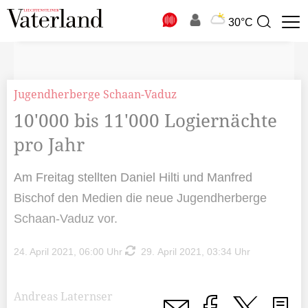
N
30°C
Suchbegriff
zur
Suche
Jugendherberge Schaan-Vaduz
10'000 bis 11'000 Logiernächte
pro Jahr
Am Freitag stellten Daniel Hilti und Manfred
Bischof den Medien die neue Jugendherberge
Schaan-Vaduz vor.
24. April 2021, 06:00 Uhr
29. April 2021, 03:34 Uhr
Andreas Laternser