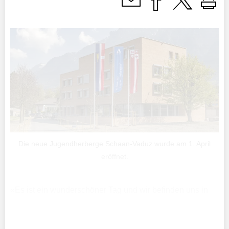
Die neue Jugendherberge Schaan-Vaduz wurde am 1. April
eröffnet.
«Es ist ein wunderschöner Tag und wir befinden uns in
einem wunderschönen Gebäude». Mit diesen Worten
begrüsste der Schaaner Gemeindevorsteher Daniel Hilti
die Gäste (gestern) in der Jugendherberge ...