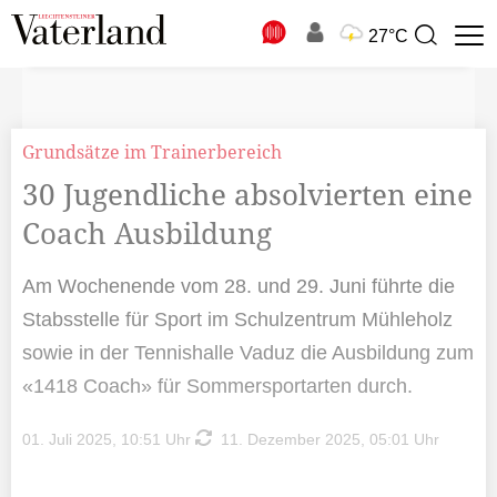
N
27°C
Suchbegriff
zur
Suche
Grundsätze im Trainerbereich
30 Jugendliche absolvierten eine
Coach Ausbildung
Am Wochenende vom 28. und 29. Juni führte die
Stabsstelle für Sport im Schulzentrum Mühleholz
sowie in der Tennishalle Vaduz die Ausbildung zum
«1418 Coach» für Sommersportarten durch.
01. Juli 2025, 10:51 Uhr
11. Dezember 2025, 05:01 Uhr