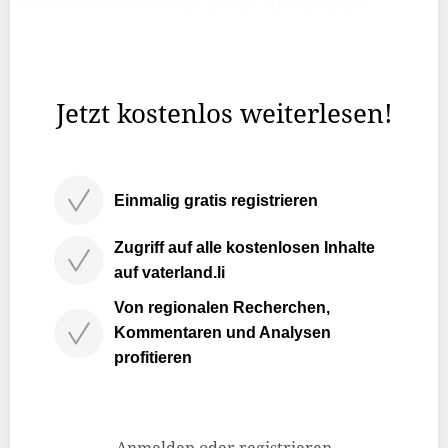
Am Wochenende vom 28. und 29. Juni führte die
Stabsstelle für Sport im Schulzentrum Mühleholz sowie in
der Tennishalle Vaduz die Ausbildung zum «1418
Coach» für Sommersportarten durch.
Jetzt kostenlos weiterlesen!
Einmalig gratis registrieren
Zugriff auf alle kostenlosen Inhalte
auf vaterland.li
Von regionalen Recherchen,
Kommentaren und Analysen
profitieren