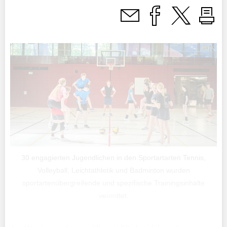
30 engagierten Jugendlichen in den Sportartarten Tennis,
Volleyball, Leichtathletik und Badminton wurden
sportartenübergreifende und spezifische Trainingsinhalte
vermittet.