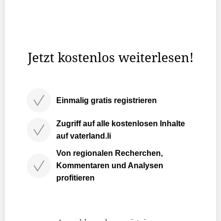
Es war der 23. Januar 1719, als der römisch-deutsche
Kaiser Karl#VI die kleine Alpenmonarchie in den Status
eines Reichsfürstentums hievte.
Jetzt kostenlos weiterlesen!
Einmalig gratis registrieren
Zugriff auf alle kostenlosen Inhalte
auf vaterland.li
Von regionalen Recherchen,
Kommentaren und Analysen
profitieren