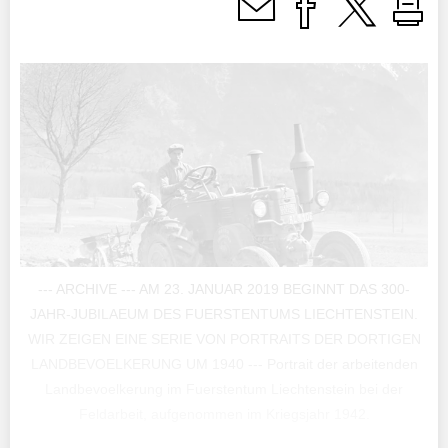
--- ARCHIVE --- AM 23. JANUAR 2019 BEGINNT DAS 300-
JAHR-JUBILAEUM DES FUERSTENTUMS LIECHTENSTEIN.
WIR ZEIGEN EINE SERIE VON PORTRAITS DER DORTIGEN
LANDBEVOELKERUNG UM 1940 --- Portrait der arbeitenden
Landbevoelkerung im Fuerstentum Liechtenstein bei der
Feldarbeit, aufgenommen im Kriegsjahr 1942.