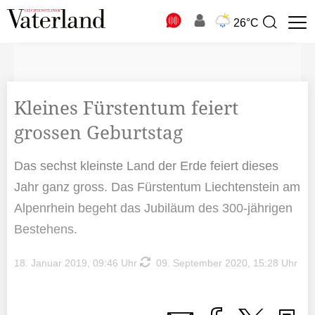
N
26°C
Suchbegriff
zur
Suche
Kleines Fürstentum feiert
grossen Geburtstag
Das sechst kleinste Land der Erde feiert dieses
Jahr ganz gross. Das Fürstentum Liechtenstein am
Alpenrhein begeht das Jubiläum des 300-jährigen
Bestehens.
18. Januar 2019, 09:46 Uhr
09. September 2020, 15:28 Uhr