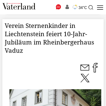
N
34°C
Suchbegriff
zur
Suche
Verein Sternenkinder in
Liechtenstein feiert 10-Jahr-
Jubiläum im Rheinbergerhaus
Vaduz