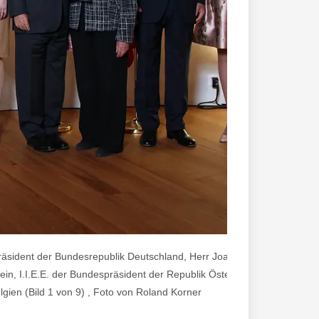
räsident der Bundesrepublik Deutschland, Herr Joachim Gauck und Fra
in, I.I.E.E. der Bundespräsident der Republik Österreich, Herr Dr. Hei
lgien (Bild 1 von 9) , Foto von Roland Korner