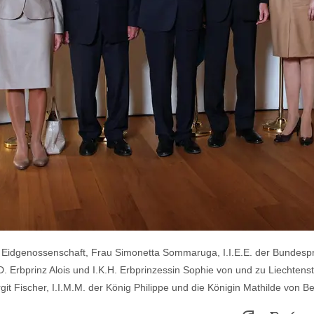
n Eidgenossenschaft, Frau Simonetta Sommaruga, I.I.E.E. der Bundesp
 Erbprinz Alois und I.K.H. Erbprinzessin Sophie von und zu Liechtenste
git Fischer, I.I.M.M. der König Philippe und die Königin Mathilde von Be