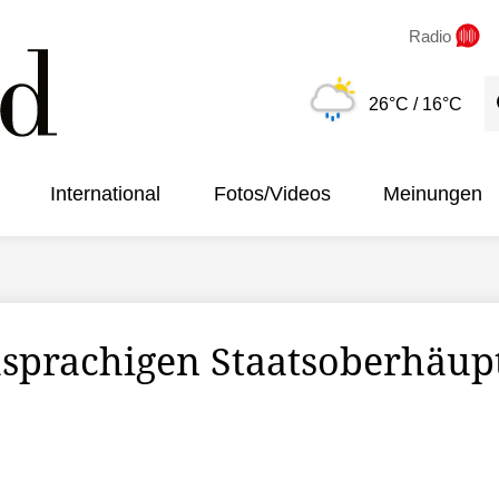
Radio
S
26°C
/ 16°C
International
Fotos/Videos
Meinungen
hsprachigen Staatsoberhäup