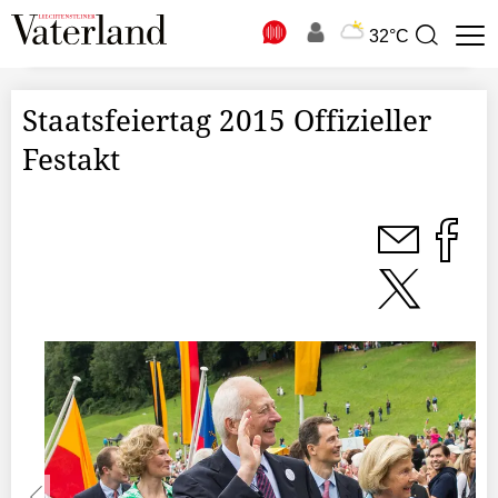
N
32°C
Suchbegriff
zur
Suche
Staatsfeiertag 2015 Offizieller
Festakt