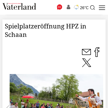
N
26°C
Suchbegriff
zur
Suche
Spielplatzeröffnung HPZ in
Schaan