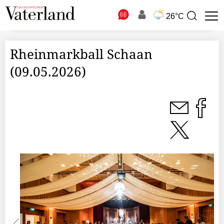
N
26°C
Suchbegriff
zur
Suche
Rheinmarkball Schaan
(09.05.2026)