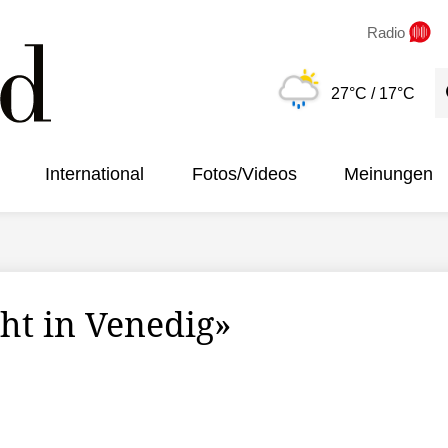
Radio
S
27°C
/ 17°C
International
Fotos/Videos
Meinungen
ht in Venedig»